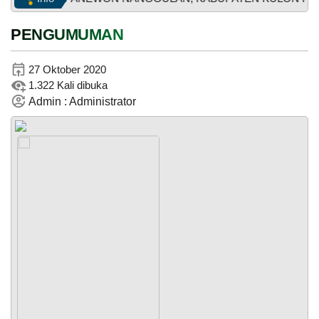
PENGUMUMAN
29
Juni
27 Oktober 2020
2026
1.322 Kali dibuka
57
Admin : Administrator
Kali
Muskal
Bamuskal
RKPKal
2027
PEMERINTAH
SOTK
LAYANAN MANDIRI
PENGADUAN