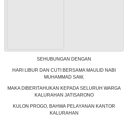
POPULASI
DAFTAR PEMILIH
STATUS IDM
SDGS DESA
WILAYAH
SEHUBUNGAN DENGAN
HARI LIBUR DAN CUTI BERSAMA MAULID NABI
MUHAMMAD SAW,
MAKA DIBERITAHUKAN KEPADA SELURUH WARGA
KALURAHAN JATISARONO
KEHADIRAN
INFORMASI
PRODUK HUKUM
DATA
PUBLIK
PEMBANGUNAN
KULON PROGO, BAHWA PELAYANAN KANTOR
11
KALURAHAN
Juni
2026