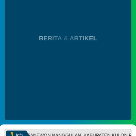
ketidak nyamanannya
hubungi? Salam
hangat dari Pulau
WhatsApp
Flores....
BERITA & ARTIKEL
Info
ARONO, KAPANEWON NANGGULAN, KABUPATEN KULON PROG