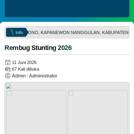
Info
 JATISARONO, KAPANEWON NANGGULAN, KABUPATEN KULO
Rembug Stunting 2026
WhatsApp
29
Juni
11 Juni 2026
2026
67 Kali dibuka
56
Admin : Administrator
Kali
Muskal
Bamuskal
RKPKal
2027