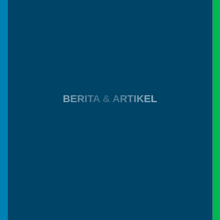
belum tersedia atau dalam
Apakah ada no
pengembangan, mohon maaf atas
hp yang bisa
ketidak nyamanannya
saya hubungi?
Salam hangat
dari Pulau
Flores....
Facebook
BERITA & ARTIKEL
Instagram