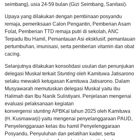
seimbang), usia 24-59 bulan (Gizi Seimbang, Sanitasi).
Upaya yang dilakukan dengan pembinaan posyandu
remaja, pemeriksaan Calon Pengantin, Pemberian Asam
Folat, Pemberian TTD remaja putri di sekolah, ANC
Terpadu Ibu Hamil, Pemantauan Asi eksklusif, pemantauan
DATA PETA
ARSIP ARTIKEL
pertumbuhan, imunisasi, serta pemberian vitamin dan obat
cacing.
Selanjutnya dilakukan konsolidasi usulan dan penunjukan
delegasi Muskal terkait
Stunting
oleh Kamituwa Jatisarono
selaku mewakili ketugasan Kamituwa Jatisarono. Dalam
Musyawarah memutuskan delegasi Muskal yaitu ibu
Halimah dan Ibu Nanik Sulistiyani. Penjelasan mengenai
evaluasi pelaksanaan kegiatan
konvergensi
stunting
APBKal tahun 2025 oleh Kamituwa
(H. Kusmawarji) yaitu mengenai penyelanggaraan PAUD,
Penyelenggaraan kelas ibu hamil Penyelenggaraan
Posyandu, Penyuluhan dan pelatihan kader, serta