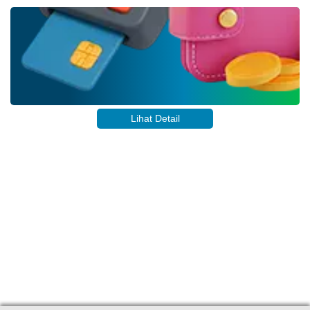
April
2026
107
Kali
Penyaluran
Bantuan
Pangan
2026
(Februari
Lihat Detail
-
Maret)
JAM KERJA