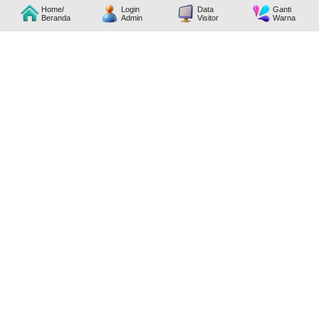
Home/
Login
Data
Ganti
Beranda
Admin
Visitor
Warna
Hari
Mulai
Selesai
Senin
08:00:00
16:00:00
Selasa
08:00:00
16:00:00
Rabu
08:00:00
16:00:00
Kamis
08:00:00
16:00:00
Jumat
08:00:00
16:00:00
Sabtu
Libur
Minggu
Libur
KANTOR DESA
01