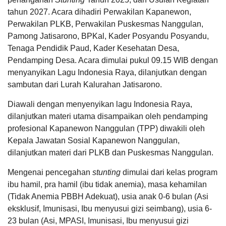
tahun 2027. Acara dihadiri Perwakilan Kapanewon,
Perwakilan PLKB, Perwakilan Puskesmas Nanggulan,
Pamong Jatisarono, BPKal, Kader Posyandu Posyandu,
Tenaga Pendidik Paud, Kader Kesehatan Desa,
KEHADIRAN
INFORMASI
PRODUK HUKUM
DATA
PUBLIK
PEMBANGUNAN
Pendamping Desa. Acara dimulai pukul 09.15 WIB dengan
11
menyanyikan Lagu Indonesia Raya, dilanjutkan dengan
Juni
2026
sambutan dari Lurah Kalurahan Jatisarono.
66
Diawali dengan menyenyikan lagu Indonesia Raya,
Kali
dilanjutkan materi utama disampaikan oleh pendamping
Rembug
profesional Kapanewon Nanggulan (TPP) diwakili oleh
Stunting
2026
Kepala Jawatan Sosial Kapanewon Nanggulan,
dilanjutkan materi dari PLKB dan Puskesmas Nanggulan.
Mengenai pencegahan
stunting
dimulai dari kelas program
LAPAK DESA
GALERI FOTO
INVENTARIS
DATA STUNTING
ibu hamil, pra hamil (ibu tidak anemia), masa kehamilan
(Tidak Anemia PBBH Adekuat), usia anak 0-6 bulan (Asi
eksklusif, Imunisasi, Ibu menyusui gizi seimbang), usia 6-
23 bulan (Asi, MPASI, Imunisasi, Ibu menyusui gizi