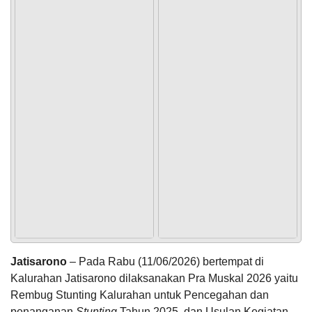
PEMERINTAH
SOTK
LAYANAN MANDIRI
PENGADUAN
POPULASI
DAFTAR PEMILIH
STATUS IDM
SDGS DESA
WILAYAH
Jatisarono
– Pada Rabu (11/06/2026) bertempat di
Kalurahan Jatisarono dilaksanakan Pra Muskal 2026 yaitu
Rembug Stunting Kalurahan untuk Pencegahan dan
penanganan
Stunting
Tahun 2025, dan Usulan Kegiatan