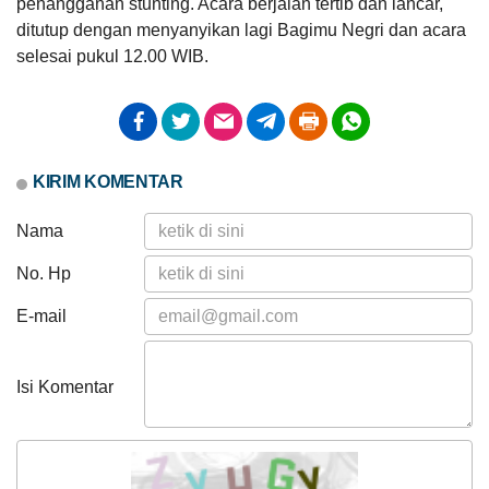
penangganan stunting. Acara berjalan tertib dan lancar,
ditutup dengan menyanyikan lagi Bagimu Negri dan acara
selesai pukul 12.00 WIB.
10
Juni
2026
46
Kali
Lomba
KIRIM KOMENTAR
Satkampling
2026
Nama
No. Hp
E-mail
Isi Komentar