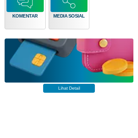
10
KOMENTAR
MEDIA SOSIAL
April
2026
108
Kali
Penyaluran
Bantuan
Pangan
2026
(Februari
-
Maret)
Lihat Detail