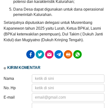
potensi dan karakteristik Kalurahan;
Dana Desa dapat digunakan untuk dana operasional
pemerintah Kalurahan.
Selanjutnya diputuskan delegasi untuk Musrenbang
10
Kapanewon tahun 2025 yaitu Lurah, Ketua BPKal, Lasmi
Juni
2026
(BPKal keterwakilan perempuan), Dul Takim ( Dukuh Janti
Kidul) dan Mugiyatno (Dukuh Krinjing Tengah).
47
Kali
Lomba
Satkampling
2026
KIRIM KOMENTAR
Nama
No. Hp
E-mail