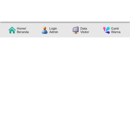
JAM KERJA
Home/
Login
Data
Ganti
Beranda
Admin
Visitor
Warna
Hari
Mulai
Selesai
Senin
08:00:00
16:00:00
Selasa
08:00:00
16:00:00
Rabu
08:00:00
16:00:00
Kamis
08:00:00
16:00:00
Jumat
08:00:00
16:00:00
Sabtu
Libur
Minggu
Libur