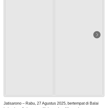
PEMERINTAH
SOTK
LAYANAN MANDIRI
PENGADUAN
POPULASI
DAFTAR PEMILIH
STATUS IDM
SDGS DESA
WILAYAH
Jatisarono – Rabu, 27 Agustus 2025, bertempat di Balai