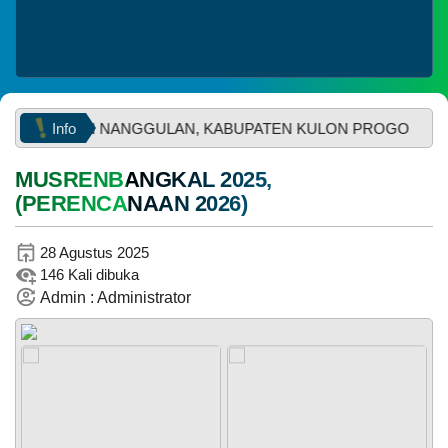
Info
PANEWON NANGGULAN, KABUPATEN KULON PROGO
MUSRENBANGKAL 2025,
(PERENCANAAN 2026)
WhatsApp
29
Juni
2026
28 Agustus 2025
57
146 Kali dibuka
Kali
Admin : Administrator
Muskal
Bamuskal
RKPKal
2027