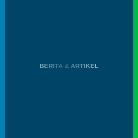
Untuk sementara data bagian ini
2021 22:19:19
belum tersedia atau dalam
Apakah ada no
pengembangan, mohon maaf atas
hp yang bisa
ketidak nyamanannya
saya hubungi?
Salam hangat
dari Pulau
Flores....
Facebook
BERITA & ARTIKEL
Instagram