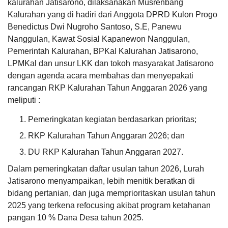
kalurahan Jatisarono, dilaksanakan Musrenbang
Kalurahan yang di hadiri dari Anggota DPRD Kulon Progo
Benedictus Dwi Nugroho Santoso, S.E, Panewu
Nanggulan, Kawat Sosial Kapanewon Nanggulan,
Pemerintah Kalurahan, BPKal Kalurahan Jatisarono,
LPMKal dan unsur LKK dan tokoh masyarakat Jatisarono
KEHADIRAN
INFORMASI
PRODUK HUKUM
DATA
dengan agenda acara membahas dan menyepakati
PUBLIK
PEMBANGUNAN
11
rancangan RKP Kalurahan Tahun Anggaran 2026 yang
Juni
2026
meliputi :
69
Pemeringkatan kegiatan berdasarkan prioritas;
Kali
RKP Kalurahan Tahun Anggaran 2026; dan
Rembug
Stunting
DU RKP Kalurahan Tahun Anggaran 2027.
2026
Dalam pemeringkatan daftar usulan tahun 2026, Lurah
Jatisarono menyampaikan, lebih menitik beratkan di
bidang pertanian, dan juga memprioritaskan usulan tahun
LAPAK DESA
GALERI FOTO
INVENTARIS
DATA STUNTING
2025 yang terkena refocusing akibat program ketahanan
pangan 10 % Dana Desa tahun 2025.