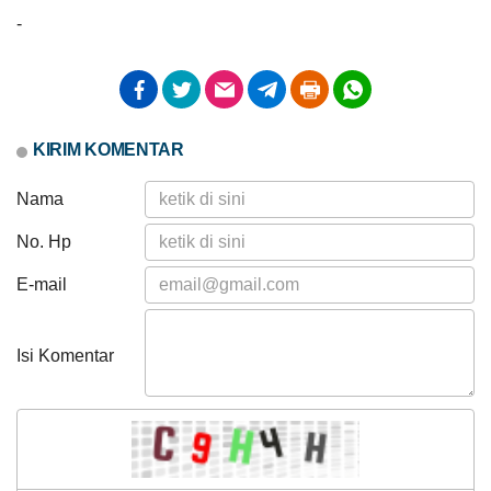
Muskal
-
Bamuskal
RKPKal
2027
PEMERINTAH
SOTK
LAYANAN MANDIRI
PENGADUAN
KIRIM KOMENTAR
Nama
No. Hp
E-mail
POPULASI
DAFTAR PEMILIH
STATUS IDM
SDGS DESA
WILAYAH
Isi Komentar