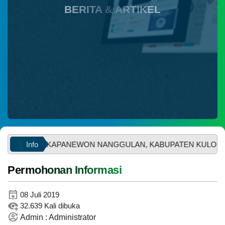
BERITA & ARTIKEL
Instagram
Info
ISARONO, KAPANEWON NANGGULAN, KABUPATEN KULON PR
Permohonan Informasi
29
WhatsApp
Juni
08 Juli 2019
2026
32.639 Kali dibuka
57
Admin : Administrator
Kali