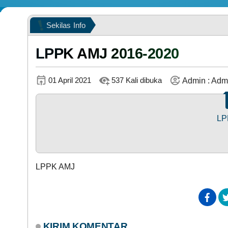
LAPAK DESA
Sekilas
Info
LPPK AMJ 2016-2020
01 April 2021
537 Kali dibuka
Admin : Admi
DATA PETA
LP
LPPK AMJ
KIRIM KOMENTAR