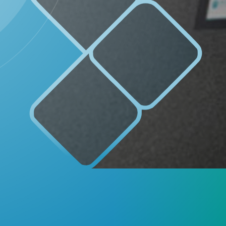
SOTK
LAYANAN MANDIRI
DAFTAR PEMILIH
STATUS IDM
INFORMASI PUBLIK
PRODUK HUKUM
11
69
Juni
Kali
2026