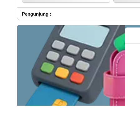
Pengunjung :
Total
_
Lihat Detail