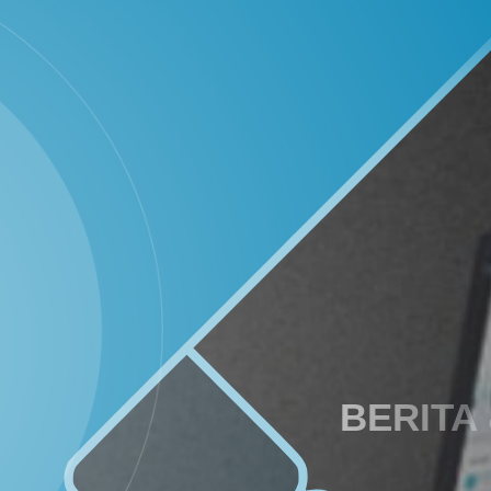
Instagram
WhatsApp
29
57
Juni
Kali
2026
Muskal
Bamuskal
BERITA
RKPKal
2027