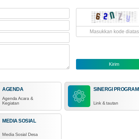
10
47
Juni
Kali
2026
Lomba
Satkampling
2026
AGENDA
SINERGI PROGRAM
Agenda Acara &
Kegiatan
Link & tautan
MEDIA SOSIAL
Media Sosial Desa