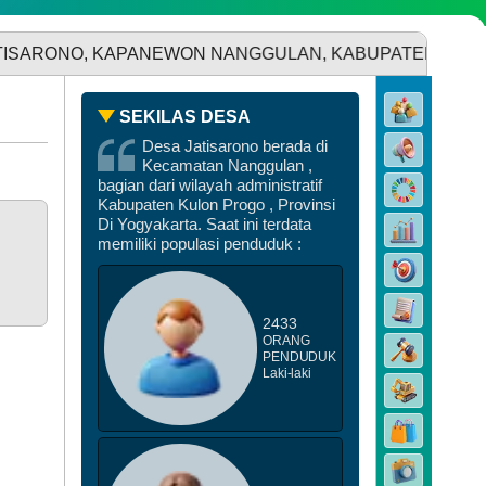
DATA STUNTING
, KAPANEWON NANGGULAN, KABUPATEN KULON PROGO
SEKILAS DESA
Desa Jatisarono berada di
Kecamatan Nanggulan ,
bagian dari wilayah administratif
Kabupaten Kulon Progo , Provinsi
Di Yogyakarta. Saat ini terdata
memiliki populasi penduduk :
2433
ORANG
PENDUDUK
Laki-laki