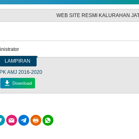
Rembug
Stunting
GALERI FOTO
INVENTARIS
WEB SITE RESMI KALURAHAN JATISARONO
2026
nistrator
LAMPIRAN
ARSIP ARTIKEL
PK AMJ 2016-2020
Download