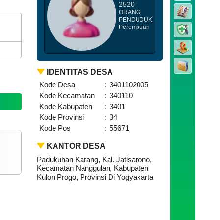
2520
ORANG
PENDUDUK
Perempuan
IDENTITAS DESA
Kode Desa
:
3401102005
Kode Kecamatan
:
340110
Kode Kabupaten
:
3401
Kode Provinsi
:
34
Kode Pos
:
55671
KANTOR DESA
Padukuhan Karang, Kal. Jatisarono,
Kecamatan Nanggulan, Kabupaten
Kulon Progo, Provinsi Di Yogyakarta
IP Address Anda :
192.168.64.23