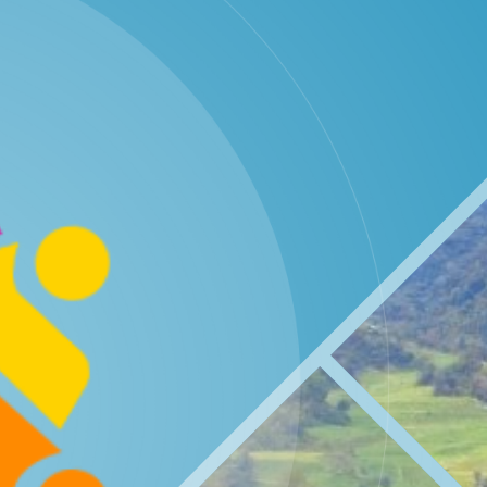
WhatsApp
29
57
Juni
Kali
2026
Muskal
Bamuskal
RKPKal
2027