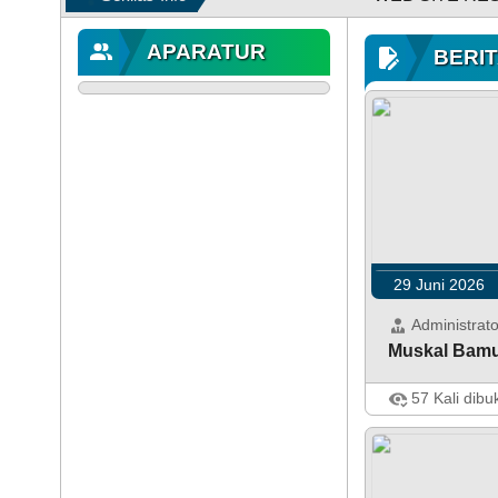
APARATUR
BERIT
DATA PETA
29 Juni 2026
Administrato
Muskal Bamu
Jatisarono - Se
2026 dilaksan
Kalurahan dal
57 Kali dibu
penyusunan Re
Pembangunan 
tahun 2027 ol
Permusyawarat