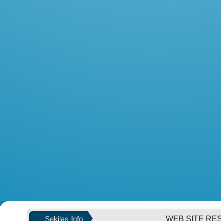
KEHADIRAN
LAPAK DESA
Sekilas
Info
WEB SITE RESMI KALURAHAN