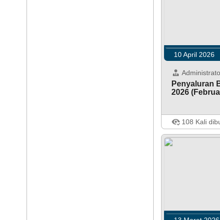
10 April 2026
Administrato
Penyaluran 
2026 (Februar
Jatisarono - 8 
Jatisarono men
108 Kali dib
Penyaluran Ba
dan Minyak G
Kanwil Yogyaka
Februari - Mare