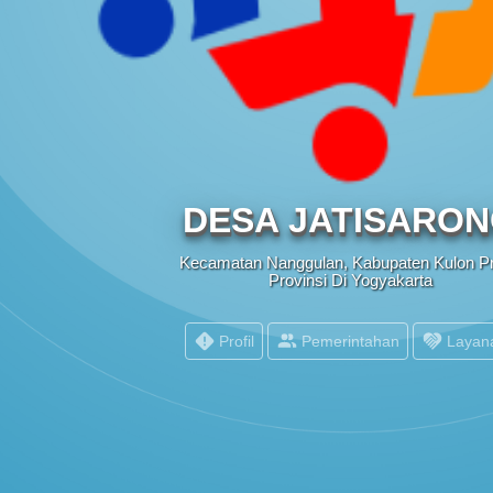
PEMERINTAH
DESA JATISARO
Kecamatan Nanggulan, Kabupaten Kulon P
Provinsi Di Yogyakarta
POPULASI WILAYAH
Profil
Pemerintahan
Layan