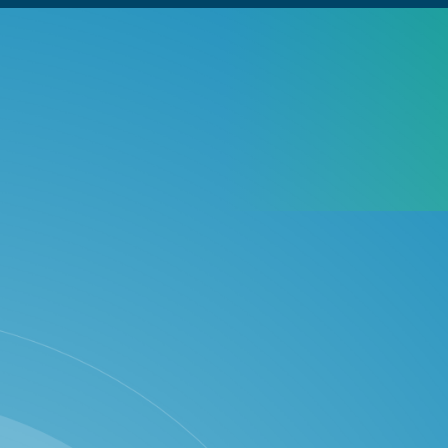
tersedia atau dalam pengembangan,
dari Pulau Flores....
mohon maaf atas ketidak nyamanannya
Facebook
Instagram