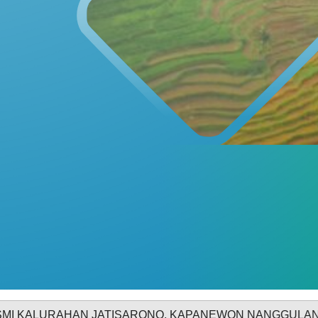
INFORMASI PUBLIK
PRODUK HUKUM
11
69
Juni
Kali
2026
Rembug
Stunting
2026
GALERI FOTO
INVENTARIS
 JATISARONO, KAPANEWON NANGGULAN, KABUPATEN 