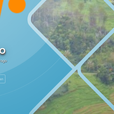
SOTK
LAYANAN MANDIRI
NO
rogo
DAFTAR PEMILIH
STATUS IDM
an