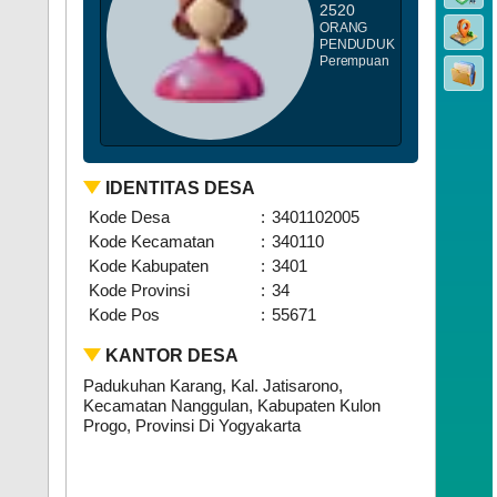
2520
ORANG
PENDUDUK
Perempuan
IDENTITAS DESA
Kode Desa
:
3401102005
Kode Kecamatan
:
340110
Kode Kabupaten
:
3401
Kode Provinsi
:
34
Kode Pos
:
55671
KANTOR DESA
Padukuhan Karang, Kal. Jatisarono,
Kecamatan Nanggulan, Kabupaten Kulon
Progo, Provinsi Di Yogyakarta