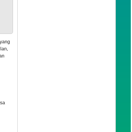
 yang
lan,
an
esa