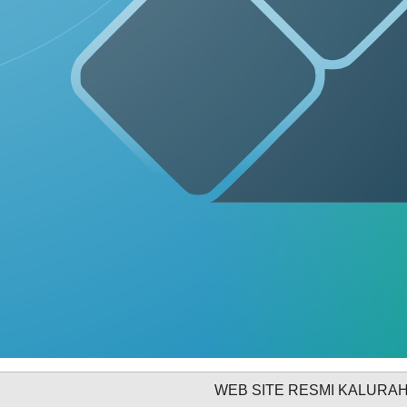
DAFTAR PEMILIH
STATUS IDM
INFORMASI PUBLIK
PRODUK HUKUM
11
69
Juni
Kali
2026
Rembug
Stunting
2026
WEB SITE RESMI KALURAHAN JATIS