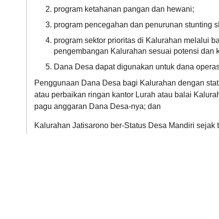
program ketahanan pangan dan hewani;
program pencegahan dan penurunan stunting s
program sektor prioritas di Kalurahan melal
pengembangan Kalurahan sesuai potensi dan ka
Dana Desa dapat digunakan untuk dana operas
Penggunaan Dana Desa bagi Kalurahan dengan statu
atau perbaikan ringan kantor Lurah atau balai Kalura
pagu anggaran Dana Desa-nya; dan
Kalurahan Jatisarono ber-Status Desa Mandiri seja
persen) Dana Desa untuk Rehab ringan Kantor Kalur
Selanjutnya diputuskan delegasi untuk Musrenbang 
Ketua PKK dan Ketua Karang Taruna.