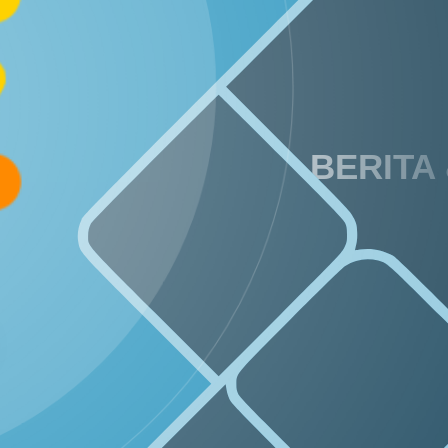
29
57
Juni
Kali
2026
Muskal
Bamuskal
RKPKal
2027
BERITA
SOTK
LAYANAN MANDIRI