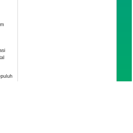
am
asi
tal
epuluh
l,