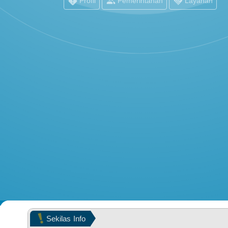
Profil
Pemerintahan
Layanan
POPULASI WILAYAH
KEHADIRAN
Sekilas
Info