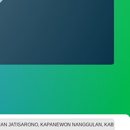
SDGS DESA
DATA PEMBANGUNAN
ARONO, KAPANEWON NANGGULAN, KABUPATEN KULON P