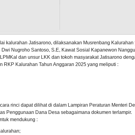
alai kalurahan Jatisarono, dilaksanakan Musrenbang Kalurahan
us Dwi Nugroho Santoso, S.E, Kawat Sosial Kapanewon Nanggu
 LPMKal dan unsur LKK dan tokoh masyarakat Jatisarono deng
 RKP Kalurahan Tahun Anggaran 2025 yang meliputi :
10
108
April
ara rinci dapat dilihat di dalam Lampiran Peraturan Menteri D
Kali
2026
itas Penggunaan Dana Desa sebagaimana dokumen terlampir.
Penyaluran
ntuk mendukung :
Bantuan
Pangan
2026
alurahan;