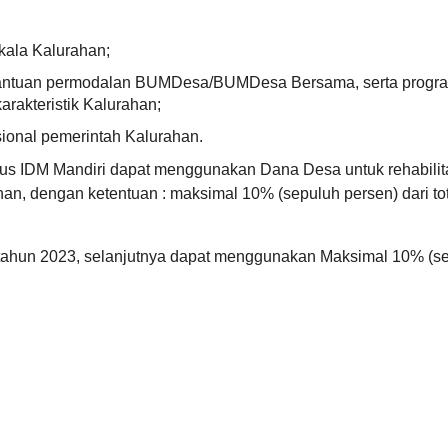
(Februari
-
Maret)
kala Kalurahan;
ui bantuan permodalan BUMDesa/BUMDesa Bersama, serta progr
rakteristik Kalurahan;
ional pemerintah Kalurahan.
s IDM Mandiri dapat menggunakan Dana Desa untuk rehabilit
han, dengan ketentuan : maksimal 10% (sepuluh persen) dari to
k tahun 2023, selanjutnya dapat menggunakan Maksimal 10% (s
ahan.
Kapanewon tahun 2025 yaitu Lurah, Ketua BPKal, Ketua LPMKa