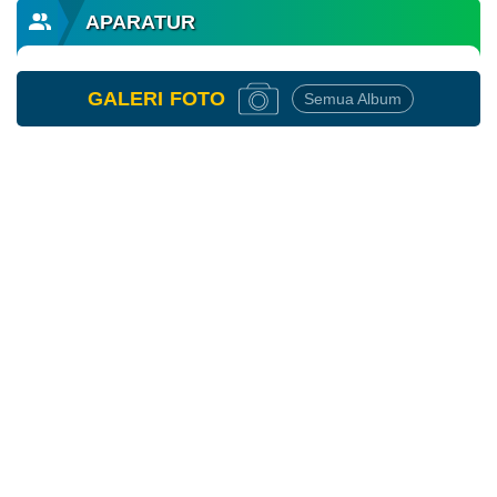
APARATUR
GALERI
FOTO
Semua Album
10
April
2026
107
Kali
Penyaluran
Bantuan
Pangan
2026
(Februari
-
Maret)