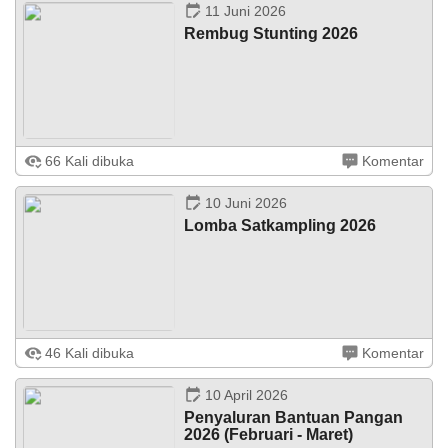
tahun 2027 oleh Badan Permusyawaratan ...
11 Juni 2026
Rembug Stunting 2026
Jatisarono – Pada Rabu (11/06/2026) bertempat di
66 Kali dibuka
Komentar
Kalurahan Jatisarono dilaksanakan Pra Muskal 2026
yaitu Rembug Stunting Kalurahan untuk Pencegahan dan
penanganan Stunting Tahun ...
LAPAK DESA
GALERI FOTO
INVENTARIS
DATA STUNTING
10 Juni 2026
Lomba Satkampling 2026
Jatisarono – Selasa (09/06) Pos Kampling RT 39 RW14
46 Kali dibuka
Komentar
Dusun Bejaten, Kalurahan Jatisarono, Kapanewon
Nanggulan mewakili kapanewon Nanggulan dalam lomba
Satkampling tingkat Kabupaten ...
10 April 2026
Penyaluran Bantuan Pangan
2026 (Februari - Maret)