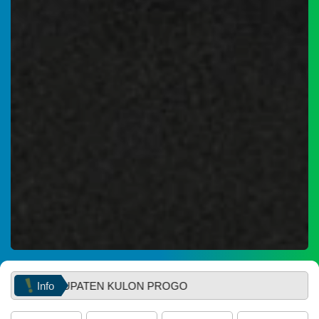
WhatsApp
29
Juni
2026
56
Kali
Muskal
Bamuskal
RKPKal
2027
Info
ABUPATEN KULON PROGO