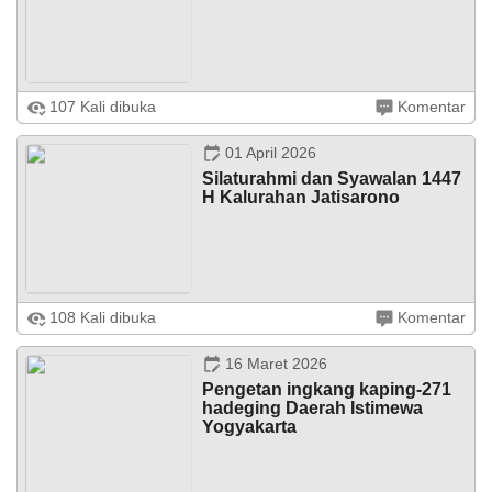
DATA PETA
ARSIP ARTIKEL
Jatisarono - 8 April 2026 Kalurahan Jatisarono menggelar
107 Kali dibuka
Komentar
kegiatan Penyaluran Bantuan Pangan Beras dan Minyak
Goreng Perum BULOG Kanwil Yogyakarta Periode
Alokasi Februari - Maret 2026 ...
01 April 2026
Silaturahmi dan Syawalan 1447
H Kalurahan Jatisarono
Jatisarono – Menyambut Hari Raya Idul Fitri 1447 H.
108 Kali dibuka
Komentar
Pemerintah Kalurahan Jatisarono, mengadakan
Silaturahmi dan Halal bi halal dengan mengundang, dari
BPKal, Tokoh lintas agama, ...
16 Maret 2026
Pengetan ingkang kaping-271
hadeging Daerah Istimewa
Yogyakarta
10