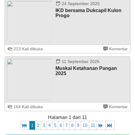
Tirakat, dalam rangka menyambut ...
24 September 2025
IKD bersama Dukcapil Kulon
Progo
Jatisarono – 24 September 2025, bertempat di Gedung
213 Kali dibuka
Komentar
Ex TK PKK Kalurahan Jatisarono, Kapanewon
Nanggulan, dilaksanakan program Identitas
kependudukan digital (IKD). Kegiatan ini ...
11 September 2025
Muskal Ketahanan Pangan
2025
Jatisarono – 10 September 2025, bertempat di Balai
164 Kali dibuka
Komentar
Kalurahan Jatisarono Kapanewon Nanggulan,
dilaksanakan Musyawarah Kalurahan tentang Ketahanan
Halaman 1 dari 11
Pangan Tahun 2025. Kegiatan ini ...
1
2
3
4
5
6
7
8
9
10
11