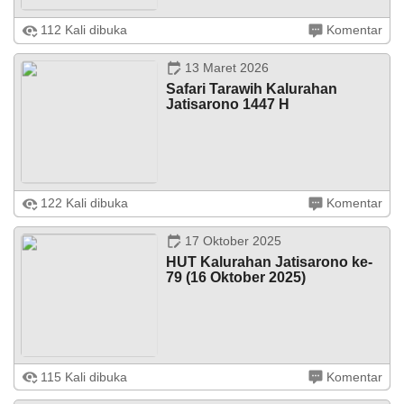
Juni
2026
Jatisarono -. Jumat (13/03) bertempat di halaman
112 Kali dibuka
Komentar
Kalurahan Jatisarono Pamong Kalurahan Jatisarono
melaksanakan peringatan ke- 271 berdirinya Daerah
46
Istimewa Yogyakarta. Meski dilaksanakan ...
Kali
13 Maret 2026
Lomba
Safari Tarawih Kalurahan
Satkampling
Jatisarono 1447 H
2026
Jatisarono – Pemerintahan Kalurahan Jatisarono,
122 Kali dibuka
Komentar
menyelenggarakan empat putaran silaturahmi dan safari
tarawih berupa tarawih keliling, dalam rangka
menyemarakkan bulan suci Ramadhan ...
17 Oktober 2025
HUT Kalurahan Jatisarono ke-
79 (16 Oktober 2025)
Jatisarono – Rabu 15 Oktober 2025, bertempat di
115 Kali dibuka
Komentar
Kalurahan Jatisarono Kapanewon Nanggulan, Kabupaten
Kulon Progo dilaksanakan Doa Bersama dan Malam