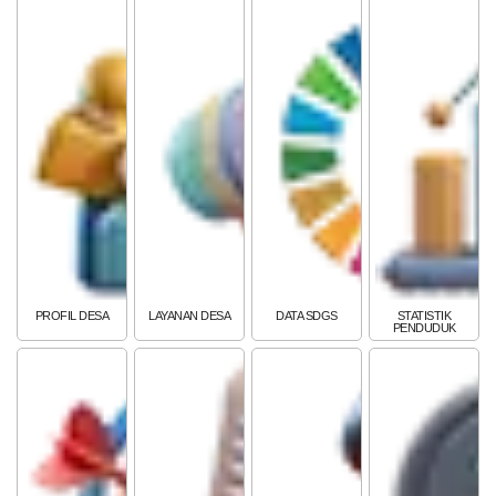
PEMERINTAH
SOTK
LAYANAN MANDIRI
PENGADUAN
PROFIL DESA
LAYANAN DESA
DATA SDGS
STATISTIK
PENDUDUK
POPULASI
DAFTAR PEMILIH
STATUS IDM
SDGS DESA