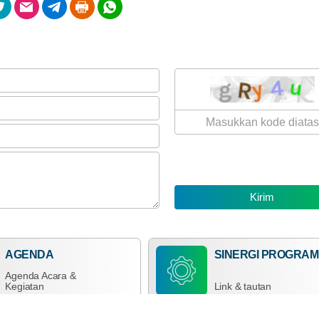
Kali
2026
Penyaluran
Bantuan
Pangan
2026
(Februari
-
Maret)
AGENDA
SINERGI PROGRAM
Agenda Acara &
Kegiatan
Link & tautan