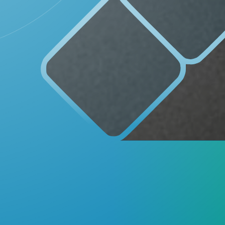
DAFTAR PEMILIH
STATUS IDM
INFORMASI PUBLIK
PRODUK HUKUM
11
65
Juni
Kali
2026
Rembug
Stunting
2026