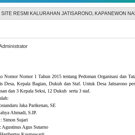
 KALURAHAN JATISARONO, KAPANEWON NANGGULAN, K
GALERI FOTO
INVENTARIS
Administrator
go Nomor Nomor 1 Tahun 2015 tentang Pedoman Organisasi dan Tat
ris Desa, Kepala Bagian, Dukuh dan Staf. Untuk Desa Jatisarono per
ARSIP ARTIKEL
usan dan 3 Kepala Seksi, 12 Dukuh
serta 3 staf.
alah:
Sosiandaru Jaka Parikenan, SE
ahya Ahmadi, S.IP.
: Simon Sujari
: Agustinus Agus Sutarno
 Heribertus Kusmawarji