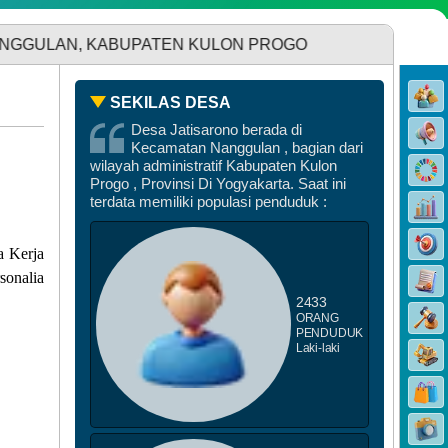
ABUPATEN KULON PROGO
DATA STUNTING
SEKILAS DESA
Desa Jatisarono berada di
Kecamatan Nanggulan , bagian dari
wilayah administratif Kabupaten Kulon
Progo , Provinsi Di Yogyakarta. Saat ini
terdata memiliki populasi penduduk :
a Kerja
sonalia
2433
ORANG
PENDUDUK
Laki-laki