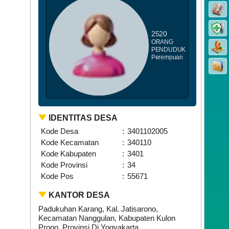
2520
ORANG
PENDUDUK
Perempuan
IDENTITAS DESA
Kode Desa
:
3401102005
Kode Kecamatan
:
340110
Kode Kabupaten
:
3401
Kode Provinsi
:
34
Kode Pos
:
55671
KANTOR DESA
Padukuhan Karang, Kal. Jatisarono,
Kecamatan Nanggulan, Kabupaten Kulon
Progo, Provinsi Di Yogyakarta