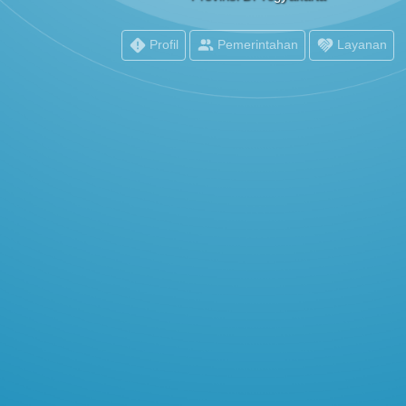
Profil
Pemerintahan
Layanan
POPULASI WILAYAH
KEHADIRAN