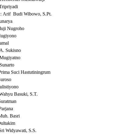
 Tripriyadi
:
Arif
Budi Wibowo, S.Pt.
Sunarya
Muji Nugroho
Mugiyono
Jamal
 A. Sukisno
10
46
Juni
 Mugiyatno
Kali
2026
 Sunarto
Lomba
Prima Suci Hastutiningrum
Satkampling
2026
Suroso
ulistiyono
 Wahyu Basuki
, S.T.
Suratman
Parjana
Muh. Basri
Dultakim
 Sri Widyawati, S.S.