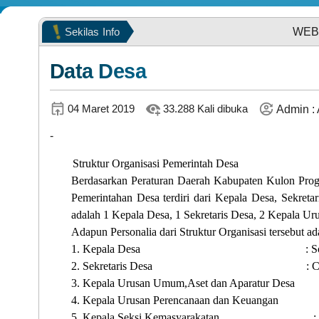
Sekilas
Info
WEB SITE RESMI
LAPAK DESA
Data Desa
04 Maret 2019
33.288 Kali dibuka
Admin : 
-
Struktur Organisasi Pemerintah Desa
Berdasarkan Peraturan Daerah Kabupaten Kulon Pro
Pemerintahan Desa terdiri dari Kepala Desa, Sekreta
DATA PETA
adalah 1 Kepala Desa, 1 Sekretaris Desa, 2 Kepala Ur
Adapun Personalia dari Struktur Organisasi tersebut ad
1.
Kepala Desa
: 
2.
Sekretaris Desa
:
C
3.
Kepala Urusan Umum,Aset dan Aparatur Desa
4.
Kepala Urusan Perencanaan dan Keuangan
5.
Kepala Seksi Kemasyarakatan
: