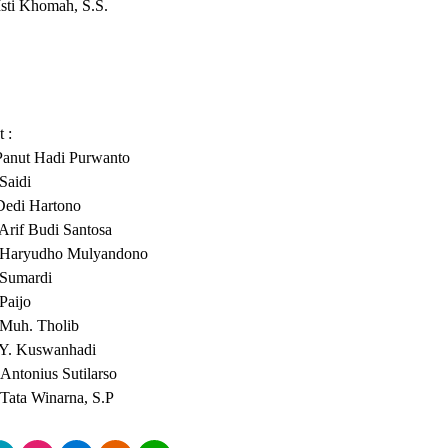
 Isti Khomah, S.S.
 :
Panut Hadi Purwanto
 Saidi
Dedi Hartono
 Arif Budi Santosa
 Haryudho Mulyandono
 Sumardi
 Paijo
 Muh. Tholib
 Y. Kuswanhadi
 Antonius Sutilarso
Tata Winarna, S.P
10
107
April