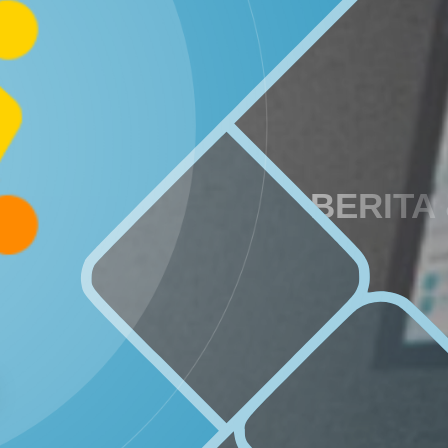
29
55
Juni
Kali
2026
Muskal
Bamuskal
RKPKal
2027
BERITA
SOTK
LAYANAN MANDIRI