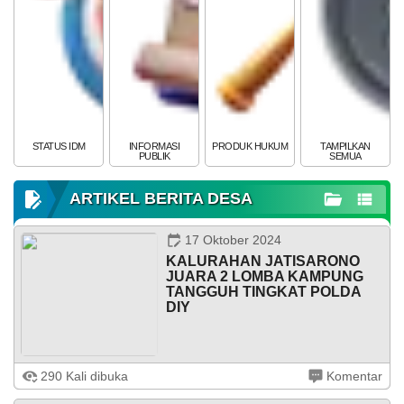
WILAYAH
STATUS IDM
INFORMASI
PRODUK HUKUM
TAMPILKAN
PUBLIK
SEMUA
ARTIKEL BERITA DESA
17 Oktober 2024
11
KALURAHAN JATISARONO
Juni
JUARA 2 LOMBA KAMPUNG
2026
TANGGUH TINGKAT POLDA
KEHADIRAN
INFORMASI
PRODUK HUKUM
DATA
PUBLIK
PEMBANGUNAN
DIY
69
Kali
Rembug
Stunting
Jatisarono 17 Oktober 2024, Puncak acara
2026
290 Kali dibuka
Komentar
PENGHARGAAN RAKERNIS RESKRIM POLDA DIY
digelar di Hotel Merapi Merbabu Seturan Yogyakarta pada