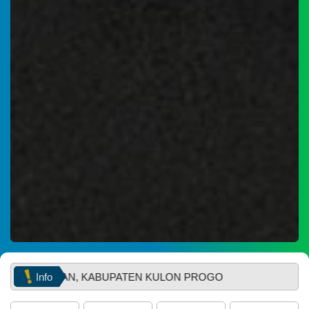
WhatsApp
29
Juni
2026
57
Kali
Muskal
Bamuskal
RKPKal
2027
Info
LAN, KABUPATEN KULON PROGO