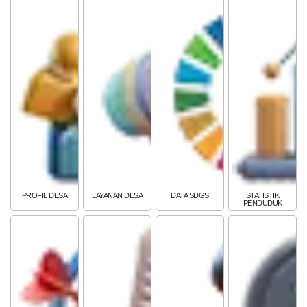
PEMERINTAH
SOTK
LAYANAN MANDIRI
PENGADUAN
PROFIL DESA
LAYANAN DESA
DATA SDGS
STATISTIK
PENDUDUK
POPULASI
DAFTAR PEMILIH
STATUS IDM
SDGS DESA