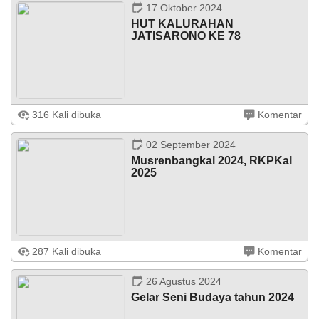
hari Kamis tanggal 17 Oktober 2024. Acara dihadiri ...
17 Oktober 2024
HUT KALURAHAN
JATISARONO KE 78
Jatisarono – Memperingati Hari Jadi yang ke-78
316 Kali dibuka
Komentar
(16/10/2024). Lurah Jatisarono, Arif Budi Santoso, A.Md
memimpin pelaksanaan Merti dan ulang tahun Kalurahan
Jatisarono 16 Oktober ...
LAPAK DESA
GALERI FOTO
INVENTARIS
DATA STUNTING
02 September 2024
Musrenbangkal 2024, RKPKal
2025
Jatisarono – Jumat 30 Agustus 2024, bertempat di Balai
287 Kali dibuka
Komentar
kalurahan Jatisarono, dilaksanakan Musrenbang
Kalurahan yang di hadiri dari Anggota DPRD Kulon Progo
Benedictus Dwi Nugroho ...
26 Agustus 2024
Gelar Seni Budaya tahun 2024