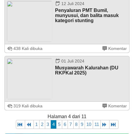
Kegiatan dihadiri oleh Pamong ...
12 Juli 2024
Penyaluran PMT Bumil,
munyusui, dan balita masuk
kategori stunting
Jatisarono – Jumat, 12 Juli 2024 dilaksanakan
438 Kali dibuka
Komentar
penyaluran PMT ibu hamil, menyusui, balita masuk
kategori stunting. Kegiatan dilaksanakan dengan sumber
anggaran dari APBKal tahun ...
01 Juli 2024
Musyawarah Kalurahan (DU
RKPKal 2025)
Jatisarono - Jumat, tanggal 28 Juni 2024 dilaksanakan
319 Kali dibuka
Komentar
Musyawarah Kalurahan dalam rangak penyusunan
Rencana Kegiatan Pembangunan Kalurahan (RKPKal)
Halaman 4 dari 11
tahun 2025 oleh Badan Permusyawaratan ...
1
2
3
4
5
6
7
8
9
10
11