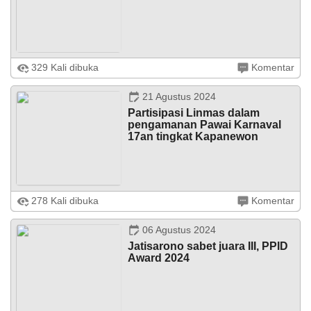
DATA PETA
ARSIP ARTIKEL
329 Kali dibuka
Komentar
Gelar Seni Budaya tahun 2024 ...
21 Agustus 2024
Partisipasi Linmas dalam
pengamanan Pawai Karnaval
17an tingkat Kapanewon
Jatisarono – Selasa, 20 Agustus 2024, bertempat di
278 Kali dibuka
Komentar
halaman Kalurahan Jatisarono dilaksanakan apel
Satlinmas Kalurahan Jatisarono dalam rangka HUT ke-79
Kemerdekaan RI Tingkat ...
06 Agustus 2024
Jatisarono sabet juara III, PPID
Award 2024
10