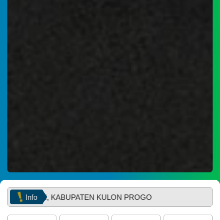
WhatsApp
29
Juni
2026
57
Kali
Muskal
Bamuskal
RKPKal
2027
Info
AN, KABUPATEN KULON PROGO