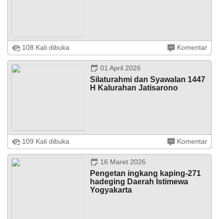
DATA PETA
ARSIP ARTIKEL
Jatisarono - 8 April 2026 Kalurahan Jatisarono menggelar
108 Kali dibuka
Komentar
kegiatan Penyaluran Bantuan Pangan Beras dan Minyak
Goreng Perum BULOG Kanwil Yogyakarta Periode
Alokasi Februari - Maret 2026 ...
01 April 2026
Silaturahmi dan Syawalan 1447
H Kalurahan Jatisarono
Jatisarono – Menyambut Hari Raya Idul Fitri 1447 H.
109 Kali dibuka
Komentar
Pemerintah Kalurahan Jatisarono, mengadakan
Silaturahmi dan Halal bi halal dengan mengundang, dari
BPKal, Tokoh lintas agama, ...
16 Maret 2026
Pengetan ingkang kaping-271
hadeging Daerah Istimewa
Yogyakarta
10