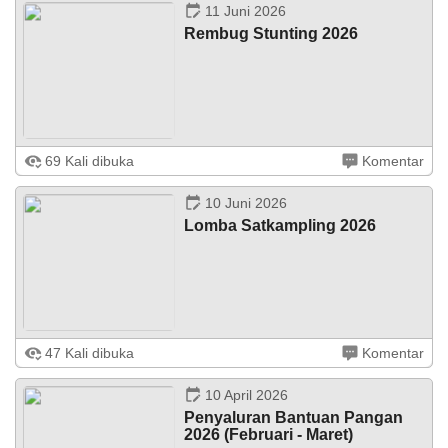
tahun 2027 oleh Badan Permusyawaratan ...
11 Juni 2026
Rembug Stunting 2026
Jatisarono – Pada Rabu (11/06/2026) bertempat di
69 Kali dibuka
Komentar
Kalurahan Jatisarono dilaksanakan Pra Muskal 2026
yaitu Rembug Stunting Kalurahan untuk Pencegahan dan
penanganan Stunting Tahun ...
LAPAK DESA
GALERI FOTO
INVENTARIS
DATA STUNTING
10 Juni 2026
Lomba Satkampling 2026
Jatisarono – Selasa (09/06) Pos Kampling RT 39 RW14
47 Kali dibuka
Komentar
Dusun Bejaten, Kalurahan Jatisarono, Kapanewon
Nanggulan mewakili kapanewon Nanggulan dalam lomba
Satkampling tingkat Kabupaten ...
10 April 2026
Penyaluran Bantuan Pangan
2026 (Februari - Maret)