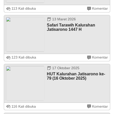
Juni
2026
Jatisarono -. Jumat (13/03) bertempat di halaman
113 Kali dibuka
Komentar
Kalurahan Jatisarono Pamong Kalurahan Jatisarono
melaksanakan peringatan ke- 271 berdirinya Daerah
47
Istimewa Yogyakarta. Meski dilaksanakan ...
Kali
13 Maret 2026
Lomba
Safari Tarawih Kalurahan
Satkampling
Jatisarono 1447 H
2026
Jatisarono – Pemerintahan Kalurahan Jatisarono,
123 Kali dibuka
Komentar
menyelenggarakan empat putaran silaturahmi dan safari
tarawih berupa tarawih keliling, dalam rangka
menyemarakkan bulan suci Ramadhan ...
17 Oktober 2025
HUT Kalurahan Jatisarono ke-
79 (16 Oktober 2025)
Jatisarono – Rabu 15 Oktober 2025, bertempat di
116 Kali dibuka
Komentar
Kalurahan Jatisarono Kapanewon Nanggulan, Kabupaten
Kulon Progo dilaksanakan Doa Bersama dan Malam