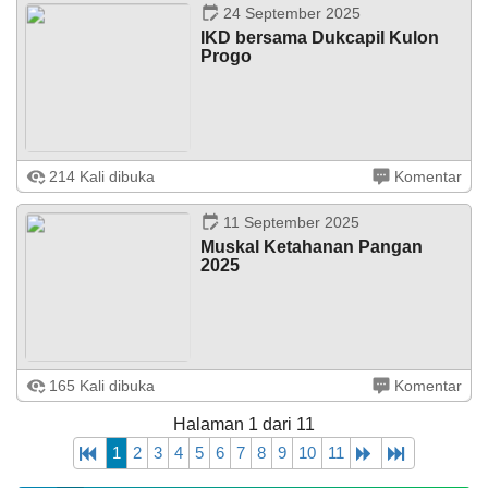
Tirakat, dalam rangka menyambut ...
24 September 2025
IKD bersama Dukcapil Kulon
Progo
Jatisarono – 24 September 2025, bertempat di Gedung
214 Kali dibuka
Komentar
Ex TK PKK Kalurahan Jatisarono, Kapanewon
Nanggulan, dilaksanakan program Identitas
kependudukan digital (IKD). Kegiatan ini ...
11 September 2025
Muskal Ketahanan Pangan
2025
Jatisarono – 10 September 2025, bertempat di Balai
165 Kali dibuka
Komentar
Kalurahan Jatisarono Kapanewon Nanggulan,
dilaksanakan Musyawarah Kalurahan tentang Ketahanan
Halaman 1 dari 11
Pangan Tahun 2025. Kegiatan ini ...
1
2
3
4
5
6
7
8
9
10
11