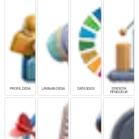
PEMERINTAH
SOTK
LAYANAN MANDIRI
PENGADUAN
PROFIL DESA
LAYANAN DESA
DATA SDGS
STATISTIK
PENDUDUK
POPULASI
DAFTAR PEMILIH
STATUS IDM
SDGS DESA