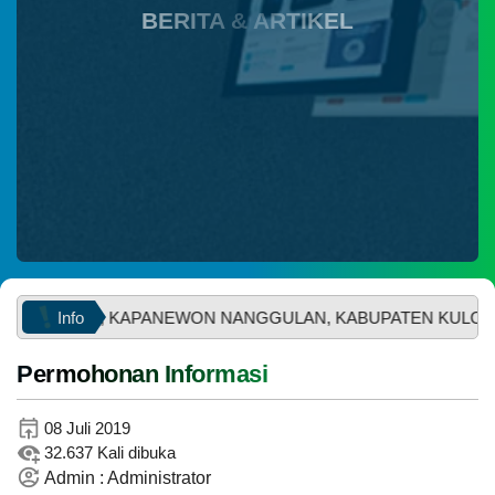
BERITA & ARTIKEL
Instagram
Info
TISARONO, KAPANEWON NANGGULAN, KABUPATEN KULON P
Permohonan Informasi
29
WhatsApp
Juni
08 Juli 2019
2026
32.637 Kali dibuka
56
Admin : Administrator
Kali