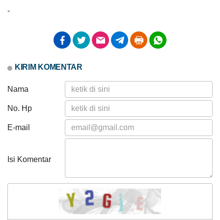
Muskal
-
Bamuskal
RKPKal
2027
PEMERINTAH
SOTK
LAYANAN MANDIRI
PENGADUAN
KIRIM KOMENTAR
Nama
No. Hp
E-mail
POPULASI
DAFTAR PEMILIH
STATUS IDM
SDGS DESA
WILAYAH
Isi Komentar