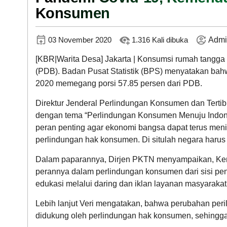
Konsumen
03 November 2020
1.316 Kali dibuka
Admin
[KBR|Warita Desa] Jakarta | Konsumsi rumah tangga
(PDB). Badan Pusat Statistik (BPS) menyatakan ba
DATA PETA
2020 memegang porsi 57.85 persen dari PDB.
Direktur Jenderal Perlindungan Konsumen dan Tertib
dengan tema “Perlindungan Konsumen Menuju Indone
peran penting agar ekonomi bangsa dapat terus men
perlindungan hak konsumen. Di situlah negara harus 
Dalam paparannya, Dirjen PKTN menyampaikan, Kem
perannya dalam perlindungan konsumen dari sisi pe
edukasi melalui daring dan iklan layanan masyarak
Lebih lanjut Veri mengatakan, bahwa perubahan peri
didukung oleh perlindungan hak konsumen, sehingga