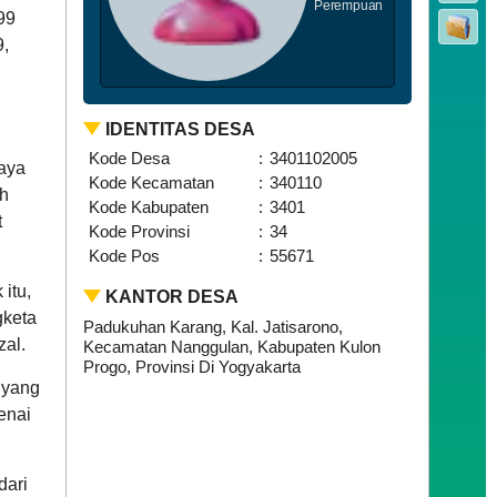
Perempuan
99
,
IDENTITAS DESA
Kode Desa
:
3401102005
aya
Kode Kecamatan
:
340110
h
Kode Kabupaten
:
3401
t
Kode Provinsi
:
34
Kode Pos
:
55671
itu,
KANTOR DESA
gketa
Padukuhan Karang, Kal. Jatisarono,
zal.
Kecamatan Nanggulan, Kabupaten Kulon
Progo, Provinsi Di Yogyakarta
 yang
enai
dari