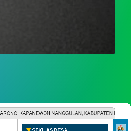
SDGS DESA
DATA PEMBANGUNAN
APANEWON NANGGULAN, KABUPATEN KULON PROGO
DATA STUNTING
SEKILAS DESA