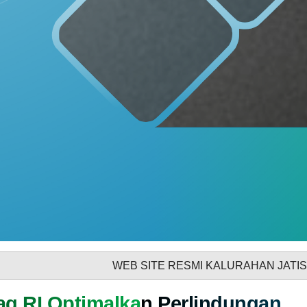
DAFTAR PEMILIH
STATUS IDM
INFORMASI PUBLIK
PRODUK HUKUM
11
69
Juni
Kali
2026
Rembug
Stunting
2026
WEB SITE RESMI KALURAHAN JATISARONO, K
GALERI FOTO
INVENTARIS
g RI Optimalkan Perlindungan