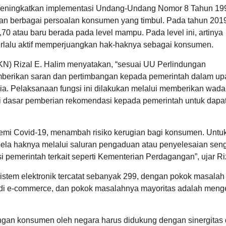
ya meningkatkan implementasi Undang-Undang Nomor 8 Tahun 19
10
n berbagai persoalan konsumen yang timbul. Pada tahun 2019
47
Juni
Kali
 atau baru berada pada level mampu. Pada level ini, artinya
2026
lalu aktif memperjuangkan hak-haknya sebagai konsumen.
Lomba
Satkampling
2026
) Rizal E. Halim menyatakan, “sesuai UU Perlindungan
erikan saran dan pertimbangan kepada pemerintah dalam up
. Pelaksanaan fungsi ini dilakukan melalui memberikan wada
 dasar pemberian rekomendasi kepada pemerintah untuk dapa
emi Covid-19, menambah risiko kerugian bagi konsumen. Untuk 
ela haknya melalui saluran pengaduan atau penyelesaian sen
pemerintah terkait seperti Kementerian Perdagangan”, ujar Ri
stem elektronik tercatat sebanyak 299, dengan pokok masalah
i di e-commerce, dan pokok masalahnya mayoritas adalah meng
ngan konsumen oleh negara harus didukung dengan sinergitas 