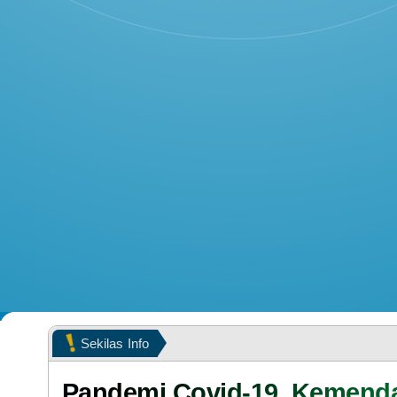
POPULASI WILAYAH
KEHADIRAN
Sekilas
Info
LAPAK DESA
Pandemi Covid-19, Kemenda