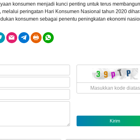
yaan konsumen menjadi kunci penting untuk terus membangu
, melalui peringatan Hari Konsumen Nasional tahun 2020 diha
udukan konsumen sebagai penentu peningkatan ekonomi nasio
10
108
April
Kali
2026
Penyaluran
Bantuan
Pangan
2026
(Februari
-
Maret)