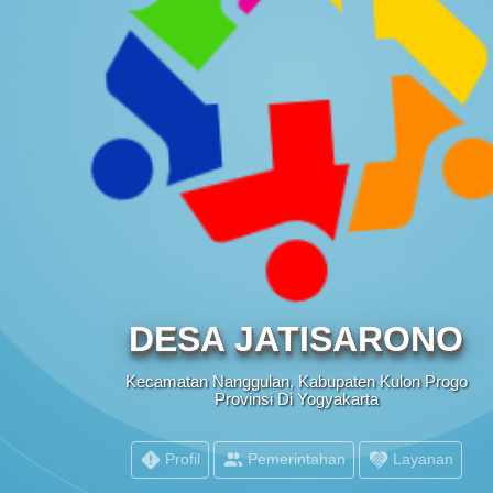
PEMERINTAH
DESA JATISARONO
Kecamatan Nanggulan, Kabupaten Kulon Progo
Provinsi Di Yogyakarta
Profil
Pemerintahan
Layanan