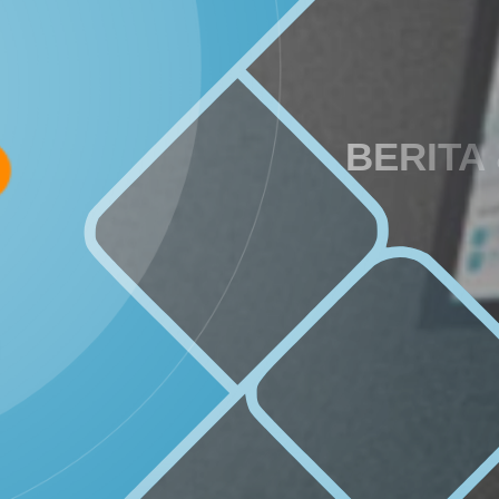
29
57
Juni
Kali
2026
Muskal
Bamuskal
RKPKal
2027
BERITA
SOTK
LAYANAN MANDIRI