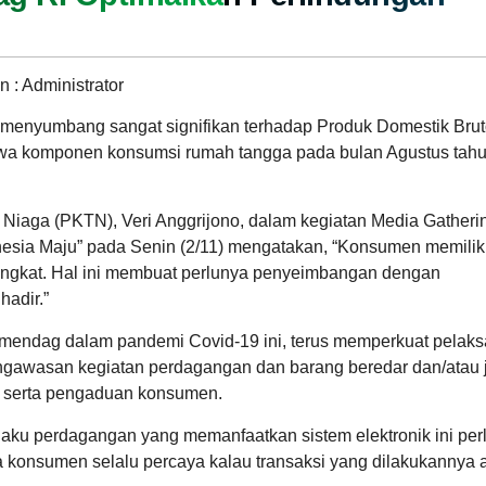
 : Administrator
 menyumbang sangat signifikan terhadap Produk Domestik Bru
hwa komponen konsumsi rumah tangga pada bulan Agustus tah
ARSIP ARTIKEL
 Niaga (PKTN), Veri Anggrijono, dalam kegiatan Media Gatheri
sia Maju” pada Senin (2/11) mengatakan, “Konsumen memilik
ingkat. Hal ini membuat perlunya penyeimbangan dengan
hadir.”
endag dalam pandemi Covid-19 ini, terus memperkuat pelak
ngawasan kegiatan perdagangan dan barang beredar dan/atau 
at serta pengaduan konsumen.
laku perdagangan yang memanfaatkan sistem elektronik ini per
 konsumen selalu percaya kalau transaksi yang dilakukannya 