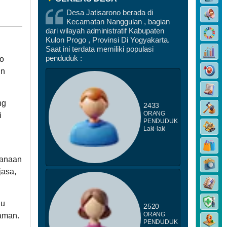
Desa Jatisarono berada di
Kecamatan Nanggulan , bagian
dari wilayah administratif Kabupaten
Kulon Progo , Provinsi Di Yogyakarta.
Saat ini terdata memiliki populasi
penduduk :
to
un
ng
2433
ORANG
i
PENDUDUK
Laki-laki
sanaan
jasa,
lu
2520
aman.
ORANG
PENDUDUK